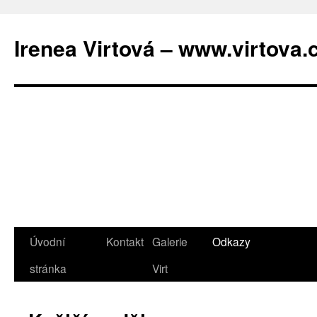
Irenea Virtová – www.virtova.
Úvodní
Kontakt
Galerie
Odkazy
Přejít
stránka
Virt
k
obsahu