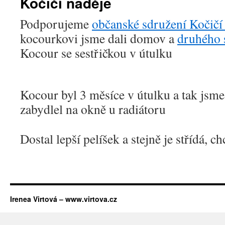
Kočičí naděje
webu
Podporujeme
občanské sdružení Kočičí
kocourkovi jsme dali domov a
druhého 
Kocour se sestřičkou v útulku
Kocour byl 3 měsíce v útulku a tak jsme 
zabydlel na okně u radiátoru
Dostal lepší pelíšek a stejně je střídá, c
Irenea Virtová – www.virtova.cz